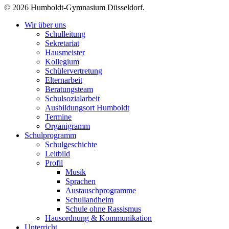
© 2026 Humboldt-Gymnasium Düsseldorf.
Wir über uns
Schulleitung
Sekretariat
Hausmeister
Kollegium
Schülervertretung
Elternarbeit
Beratungsteam
Schulsozialarbeit
Ausbildungsort Humboldt
Termine
Organigramm
Schulprogramm
Schulgeschichte
Leitbild
Profil
Musik
Sprachen
Austauschprogramme
Schullandheim
Schule ohne Rassismus
Hausordnung & Kommunikation
Unterricht