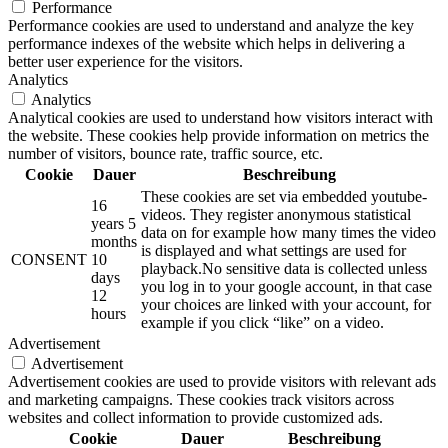
Performance
Performance cookies are used to understand and analyze the key
performance indexes of the website which helps in delivering a
better user experience for the visitors.
Analytics
Analytics
Analytical cookies are used to understand how visitors interact with
the website. These cookies help provide information on metrics the
number of visitors, bounce rate, traffic source, etc.
Cookie
Dauer
Beschreibung
These cookies are set via embedded youtube-
16
videos. They register anonymous statistical
years 5
data on for example how many times the video
months
is displayed and what settings are used for
CONSENT
10
playback.No sensitive data is collected unless
days
you log in to your google account, in that case
12
your choices are linked with your account, for
hours
example if you click “like” on a video.
Advertisement
Advertisement
Advertisement cookies are used to provide visitors with relevant ads
and marketing campaigns. These cookies track visitors across
websites and collect information to provide customized ads.
Cookie
Dauer
Beschreibung