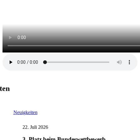
ten
Neuigkeiten
22. Juli 2026
3. Platz beim Bundeswettbewerb