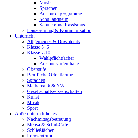
Musik
Sprachen
Austauschprogramme
Schullandheim
Schule ohne Rassismus
Hausordnung & Kommunikation
Unterricht
Allgemeines & Downloads
Klasse 5+6
Klasse 7-10
Wahlpflichtfächer
Auslandsaufenthalte
Oberstufe
Berufliche Orientierung
Sprachen
Mathematik & NW
Gesellschaftswissenschaften
Kunst
Musik
Sport
Außerunterrichtliches
Nachmittagsbetreuung
Mensa & Schul-Café
Schließfächer
Lernzentrum