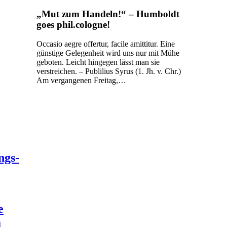
„Mut zum Handeln!“ – Humboldt
goes phil.cologne!
Occasio aegre offertur, facile amittitur. Eine
günstige Gelegenheit wird uns nur mit Mühe
geboten. Leicht hingegen lässt man sie
verstreichen. – Publilius Syrus (1. Jh. v. Chr.)
Am vergangenen Freitag,…
ngs-
e
a