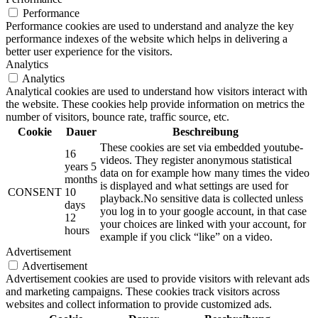
Performance
Performance cookies are used to understand and analyze the key
performance indexes of the website which helps in delivering a
better user experience for the visitors.
Analytics
Analytics
Analytical cookies are used to understand how visitors interact with
the website. These cookies help provide information on metrics the
number of visitors, bounce rate, traffic source, etc.
Cookie
Dauer
Beschreibung
These cookies are set via embedded youtube-
16
videos. They register anonymous statistical
years 5
data on for example how many times the video
months
is displayed and what settings are used for
CONSENT
10
playback.No sensitive data is collected unless
days
you log in to your google account, in that case
12
your choices are linked with your account, for
hours
example if you click “like” on a video.
Advertisement
Advertisement
Advertisement cookies are used to provide visitors with relevant ads
and marketing campaigns. These cookies track visitors across
websites and collect information to provide customized ads.