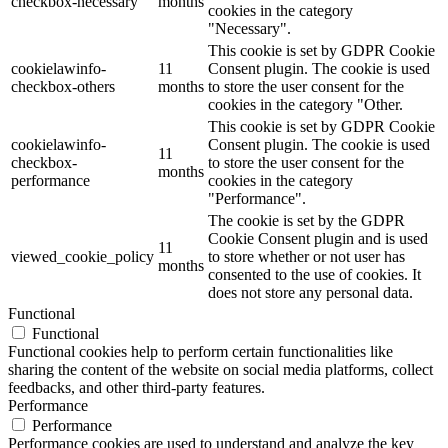
checkbox-necessary
months
cookies in the category
"Necessary".
This cookie is set by GDPR Cookie
cookielawinfo-
11
Consent plugin. The cookie is used
checkbox-others
months
to store the user consent for the
cookies in the category "Other.
This cookie is set by GDPR Cookie
cookielawinfo-
Consent plugin. The cookie is used
11
checkbox-
to store the user consent for the
months
performance
cookies in the category
"Performance".
The cookie is set by the GDPR
Cookie Consent plugin and is used
11
viewed_cookie_policy
to store whether or not user has
months
consented to the use of cookies. It
does not store any personal data.
Functional
Functional
Functional cookies help to perform certain functionalities like
sharing the content of the website on social media platforms, collect
feedbacks, and other third-party features.
Performance
Performance
Performance cookies are used to understand and analyze the key