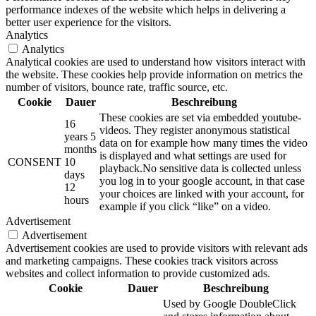
performance indexes of the website which helps in delivering a
better user experience for the visitors.
Analytics
Analytics
Analytical cookies are used to understand how visitors interact with
the website. These cookies help provide information on metrics the
number of visitors, bounce rate, traffic source, etc.
Cookie
Dauer
Beschreibung
These cookies are set via embedded youtube-
16
videos. They register anonymous statistical
years 5
data on for example how many times the video
months
is displayed and what settings are used for
CONSENT
10
playback.No sensitive data is collected unless
days
you log in to your google account, in that case
12
your choices are linked with your account, for
hours
example if you click “like” on a video.
Advertisement
Advertisement
Advertisement cookies are used to provide visitors with relevant ads
and marketing campaigns. These cookies track visitors across
websites and collect information to provide customized ads.
Cookie
Dauer
Beschreibung
Used by Google DoubleClick