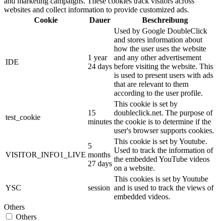
and marketing campaigns. These cookies track visitors across
websites and collect information to provide customized ads.
Cookie
Dauer
Beschreibung
Used by Google DoubleClick
and stores information about
how the user uses the website
1 year
and any other advertisement
IDE
24 days
before visiting the website. This
is used to present users with ads
that are relevant to them
according to the user profile.
This cookie is set by
15
doubleclick.net. The purpose of
test_cookie
minutes
the cookie is to determine if the
user's browser supports cookies.
This cookie is set by Youtube.
5
Used to track the information of
VISITOR_INFO1_LIVE
months
the embedded YouTube videos
27 days
on a website.
This cookies is set by Youtube
YSC
session
and is used to track the views of
embedded videos.
Others
Others