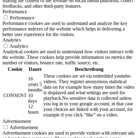
sharing the content of the website on social media platforms, collect
feedbacks, and other third-party features.
Performance
Performance
Performance cookies are used to understand and analyze the key
performance indexes of the website which helps in delivering a
better user experience for the visitors.
Analytics
Analytics
Analytical cookies are used to understand how visitors interact with
the website. These cookies help provide information on metrics the
number of visitors, bounce rate, traffic source, etc.
Cookie
Dauer
Beschreibung
These cookies are set via embedded youtube-
16
videos. They register anonymous statistical
years 5
data on for example how many times the video
months
is displayed and what settings are used for
CONSENT
10
playback.No sensitive data is collected unless
days
you log in to your google account, in that case
12
your choices are linked with your account, for
hours
example if you click “like” on a video.
Advertisement
Advertisement
Advertisement cookies are used to provide visitors with relevant ads