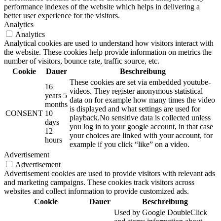
performance indexes of the website which helps in delivering a
better user experience for the visitors.
Analytics
Analytics
Analytical cookies are used to understand how visitors interact with
the website. These cookies help provide information on metrics the
number of visitors, bounce rate, traffic source, etc.
Cookie
Dauer
Beschreibung
These cookies are set via embedded youtube-
16
videos. They register anonymous statistical
years 5
data on for example how many times the video
months
is displayed and what settings are used for
CONSENT
10
playback.No sensitive data is collected unless
days
you log in to your google account, in that case
12
your choices are linked with your account, for
hours
example if you click “like” on a video.
Advertisement
Advertisement
Advertisement cookies are used to provide visitors with relevant ads
and marketing campaigns. These cookies track visitors across
websites and collect information to provide customized ads.
Cookie
Dauer
Beschreibung
Used by Google DoubleClick